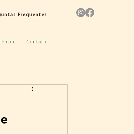
guntas Frequentes
rência
Contato
 e