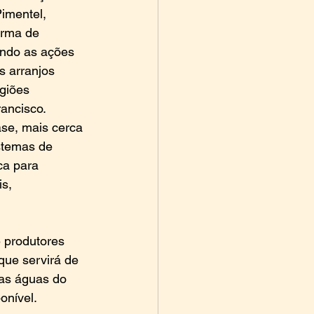
imentel, 
orma de 
ando as ações 
s arranjos 
giões 
ancisco. 
se, mais cerca 
stemas de 
ca para 
s, 
e produtores 
que servirá de 
las águas do 
onível.