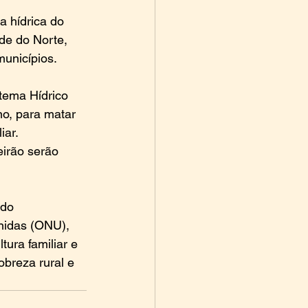
a hídrica do 
de do Norte, 
unicípios.
tema Hídrico 
o, para matar 
ar. 
irão serão 
ndo 
nidas (ONU), 
tura familiar e 
obreza rural e 