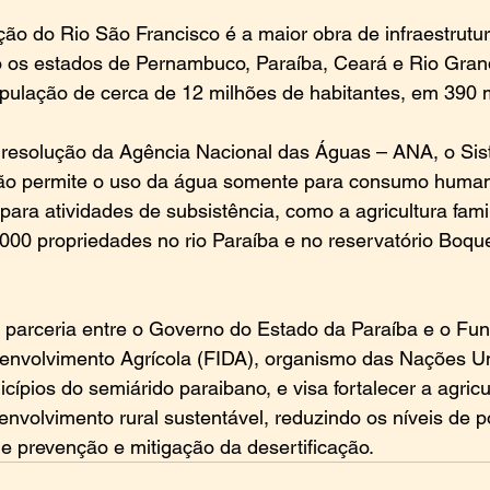
ção do Rio São Francisco é a maior obra de infraestrutur
o os estados de Pernambuco, Paraíba, Ceará e Rio Gran
ulação de cerca de 12 milhões de habitantes, em 390 m
esolução da Agência Nacional das Águas – ANA, o Sis
ão permite o uso da água somente para consumo human
ara atividades de subsistência, como a agricultura famili
00 propriedades no rio Paraíba e no reservatório Boque
 parceria entre o Governo do Estado da Paraíba e o Fu
senvolvimento Agrícola (FIDA), organismo das Nações U
ípios do semiárido paraibano, e visa fortalecer a agricul
envolvimento rural sustentável, reduzindo os níveis de p
e prevenção e mitigação da desertificação.