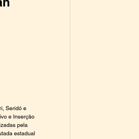
an
i, Seridó e 
vo e Inserção 
izadas pela 
utada estadual 