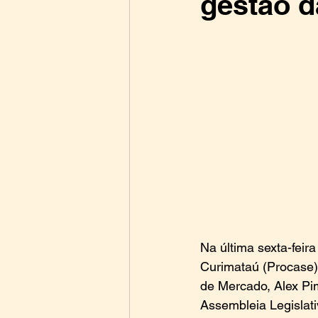
gestão d
​Na última sexta-feir
Curimataú (Procase)
de Mercado, Alex Pim
Assembleia Legislati