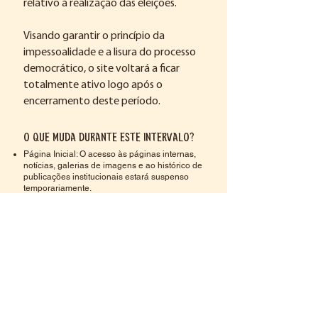
relativo à realização das eleições.
Visando garantir o princípio da
impessoalidade e a lisura do processo
democrático, o site voltará a ficar
totalmente ativo logo após o
encerramento deste período.
O que muda durante este intervalo?
Página Inicial: O acesso às páginas internas,
notícias, galerias de imagens e ao histórico de
publicações institucionais estará suspenso
temporariamente.
Redes Sociais: Os perfis oficiais do Procase
permanecerão ocultos em conformidade com
a legislação eleitoral vigente.
Retorno ao Normal: Após as eleições, todo o
conteúdo original, os serviços digitais e as
atualizações completas das ações do Procase
serão restabelecidos.
​O Procase continua trabalhando no
fortalecimento da agricultura familiar e no
desenvolvimento sustentável da