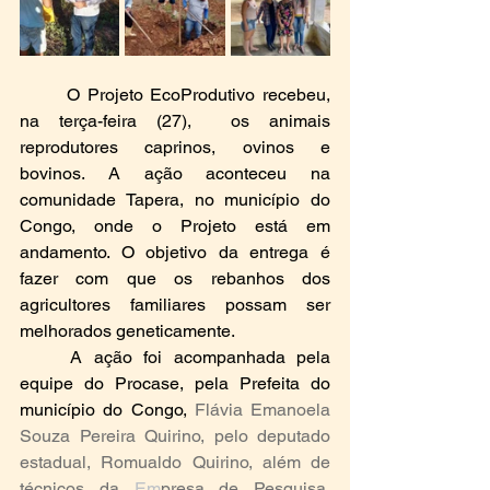
O Projeto EcoProdutivo recebeu, 
na terça-feira (27),  os animais 
reprodutores caprinos, ovinos e 
bovinos. A ação aconteceu na 
comunidade Tapera, no município do 
Congo, onde o Projeto está em 
andamento. O objetivo da entrega é 
fazer com que os rebanhos dos 
agricultores familiares possam ser 
melhorados geneticamente.
	A ação foi acompanhada pela 
equipe do Procase, pela Prefeita do 
município do Congo, 
Flávia Emanoela 
Souza Pereira Quirino, pelo deputado 
estadual, Romualdo Quirino, além de 
técnicos da 
Em
presa de Pesquisa, 